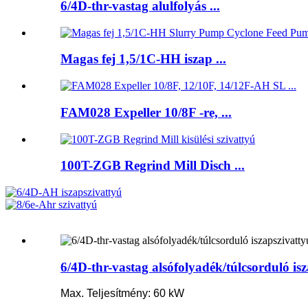
6/4D-thr-vastag alulfolyás ...
Magas fej 1,5/1C-HH iszap ...
FAM028 Expeller 10/8F -re, ...
100T-ZGB Regrind Mill Disch ...
6/4D-thr-vastag alsófolyadék/túlcsorduló isz
Max. Teljesítmény: 60 kW