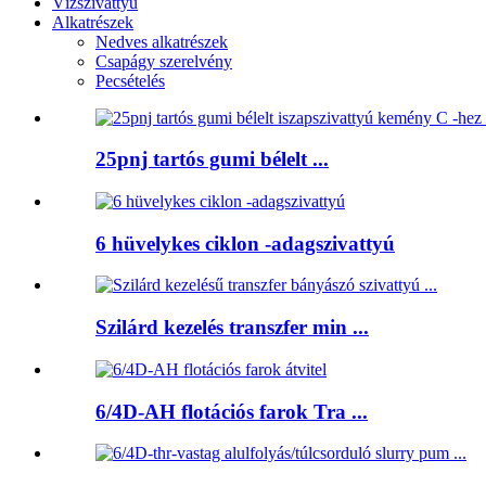
Vízszivattyú
Alkatrészek
Nedves alkatrészek
Csapágy szerelvény
Pecsételés
25pnj tartós gumi bélelt ...
6 hüvelykes ciklon -adagszivattyú
Szilárd kezelés transzfer min ...
6/4D-AH flotációs farok Tra ...