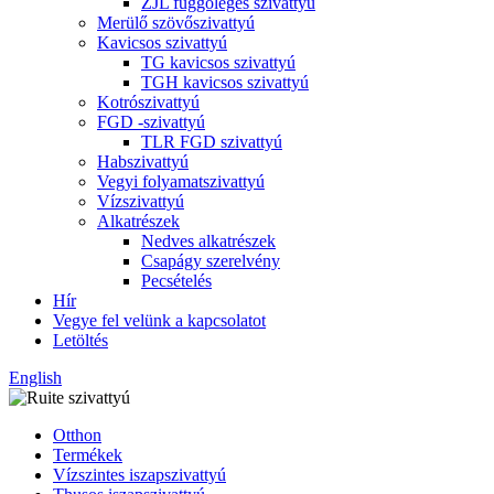
ZJL függőleges szivattyú
Merülő szövőszivattyú
Kavicsos szivattyú
TG kavicsos szivattyú
TGH kavicsos szivattyú
Kotrószivattyú
FGD -szivattyú
TLR FGD szivattyú
Habszivattyú
Vegyi folyamatszivattyú
Vízszivattyú
Alkatrészek
Nedves alkatrészek
Csapágy szerelvény
Pecsételés
Hír
Vegye fel velünk a kapcsolatot
Letöltés
English
Otthon
Termékek
Vízszintes iszapszivattyú