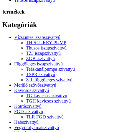
Thusos iszapszivattyú
termékek
Kategóriák
Vízszintes iszapszivattyú
TH SLURRY PUMP
Thusos iszapszivattyú
TZJ iszapszivattyú
ZGB -szivattyú
Függőleges iszapszivattyú
Teáskanálpumpa szivattyú
TSPR szivattyú
ZJL függőleges szivattyú
Merülő szövőszivattyú
Kavicsos szivattyú
TG kavicsos szivattyú
TGH kavicsos szivattyú
Kotrószivattyú
FGD -szivattyú
TLR FGD szivattyú
Habszivattyú
Vegyi folyamatszivattyú