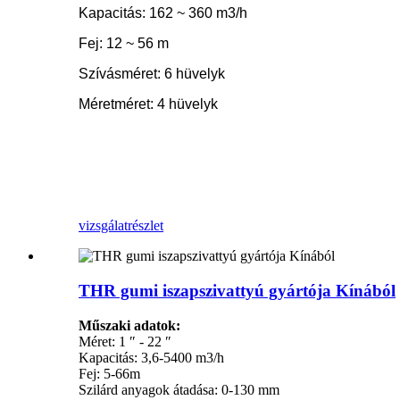
Kapacitás: 162 ~ 360 m3/h
Fej: 12 ~ 56 m
Szívásméret: 6 hüvelyk
Méretméret: 4 hüvelyk
vizsgálat
részlet
THR gumi iszapszivattyú gyártója Kínából
Műszaki adatok:
Méret: 1 ″ - 22 ″
Kapacitás: 3,6-5400 m3/h
Fej: 5-66m
Szilárd anyagok átadása: 0-130 mm