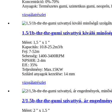
Koncentráció: 0%-70%
Anyagok: Természetes gumi, szintetikus gumi, neoprén, 
vizsgálat
részlet
1,5/1b-thr-thr-gumi szivattyú kiváló minősé
Méret: 1,5 ″ x 1 ″
Kapacitás: 10.8-25.2m3/h
Fej: 7-52m
Sebesség: 1400-3400RPM
NPSHR: 2-4m
Eff.: 35%
Teljesítmény: Max.15KW
Szilárd anyagok kezelése: 14 mm
vizsgálat
részlet
2/1,5b-thr-thr-gumi szivattyú, ár engedmény
Méret: 2 ″ x 1,5 ″