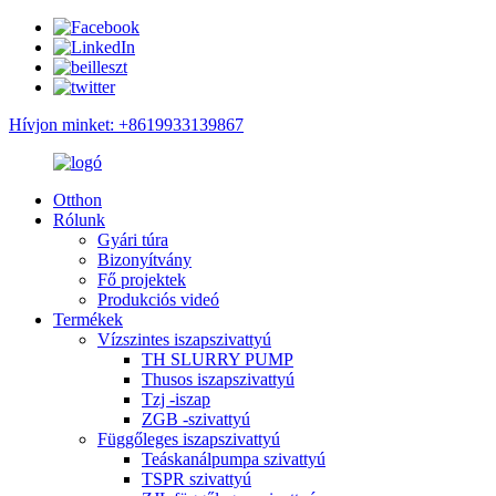
Hívjon minket: +8619933139867
Otthon
Rólunk
Gyári túra
Bizonyítvány
Fő projektek
Produkciós videó
Termékek
Vízszintes iszapszivattyú
TH SLURRY PUMP
Thusos iszapszivattyú
Tzj -iszap
ZGB -szivattyú
Függőleges iszapszivattyú
Teáskanálpumpa szivattyú
TSPR szivattyú