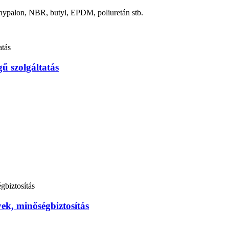
hypalon, NBR, butyl, EPDM, poliuretán stb.
gű szolgáltatás
ek, minőségbiztosítás