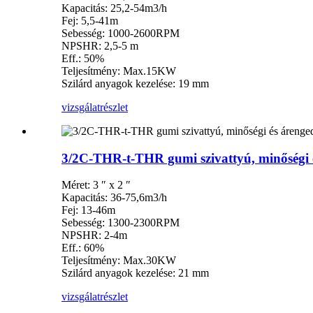
Kapacitás: 25,2-54m3/h
Fej: 5,5-41m
Sebesség: 1000-2600RPM
NPSHR: 2,5-5 m
Eff.: 50%
Teljesítmény: Max.15KW
Szilárd anyagok kezelése: 19 mm
vizsgálat
részlet
3/2C-THR-t-THR gumi szivattyú, minőségi
Méret: 3 ″ x 2 ″
Kapacitás: 36-75,6m3/h
Fej: 13-46m
Sebesség: 1300-2300RPM
NPSHR: 2-4m
Eff.: 60%
Teljesítmény: Max.30KW
Szilárd anyagok kezelése: 21 mm
vizsgálat
részlet