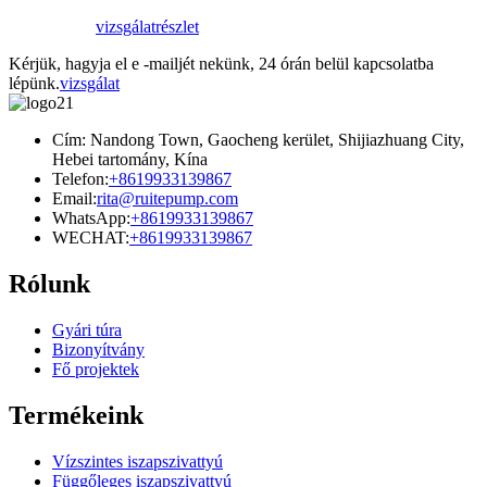
vizsgálat
részlet
Kérjük, hagyja el e -mailjét nekünk, 24 órán belül kapcsolatba
lépünk.
vizsgálat
Cím: Nandong Town, Gaocheng kerület, Shijiazhuang City,
Hebei tartomány, Kína
Telefon:
+8619933139867
Email:
rita@ruitepump.com
WhatsApp:
+8619933139867
WECHAT:
+8619933139867
Rólunk
Gyári túra
Bizonyítvány
Fő projektek
Termékeink
Vízszintes iszapszivattyú
Függőleges iszapszivattyú