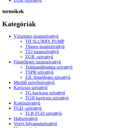
ZGB -szivattyú
termékek
Kategóriák
Vízszintes iszapszivattyú
TH SLURRY PUMP
Thusos iszapszivattyú
TZJ iszapszivattyú
ZGB -szivattyú
Függőleges iszapszivattyú
Teáskanálpumpa szivattyú
TSPR szivattyú
ZJL függőleges szivattyú
Merülő szövőszivattyú
Kavicsos szivattyú
TG kavicsos szivattyú
TGH kavicsos szivattyú
Kotrószivattyú
FGD -szivattyú
TLR FGD szivattyú
Habszivattyú
Vegyi folyamatszivattyú