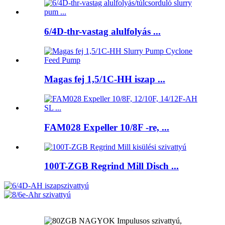
6/4D-thr-vastag alulfolyás ...
Magas fej 1,5/1C-HH iszap ...
FAM028 Expeller 10/8F -re, ...
100T-ZGB Regrind Mill Disch ...