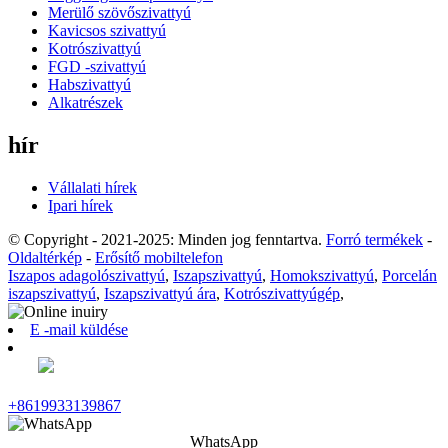
Merülő szövőszivattyú
Kavicsos szivattyú
Kotrószivattyú
FGD -szivattyú
Habszivattyú
Alkatrészek
hír
Vállalati hírek
Ipari hírek
© Copyright - 2021-2025: Minden jog fenntartva.
Forró termékek
-
Oldaltérkép
-
Erősítő mobiltelefon
Iszapos adagolószivattyú
,
Iszapszivattyú
,
Homokszivattyú
,
Porcelán
iszapszivattyú
,
Iszapszivattyú ára
,
Kotrószivattyúgép
,
E -mail küldése
+8619933139867
WhatsApp