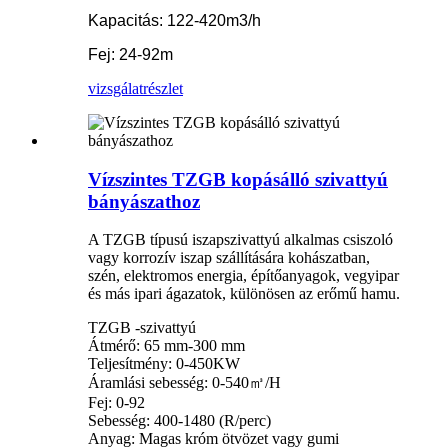
Kapacitás: 122-420m3/h
Fej: 24-92m
vizsgálat
részlet
Vízszintes TZGB kopásálló szivattyú
bányászathoz
A TZGB típusú iszapszivattyú alkalmas csiszoló
vagy korrozív iszap szállítására kohászatban,
szén, elektromos energia, építőanyagok, vegyipar
és más ipari ágazatok, különösen az erőmű hamu.
TZGB -szivattyú
Átmérő: 65 mm-300 mm
Teljesítmény: 0-450KW
Áramlási sebesség: 0-540㎥/H
Fej: 0-92
Sebesség: 400-1480 (R/perc)
Anyag: Magas króm ötvözet vagy gumi