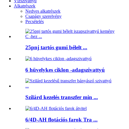
Vízszivattyú
Alkatrészek
Nedves alkatrészek
Csapágy szerelvény
Pecsételés
25pnj tartós gumi bélelt ...
6 hüvelykes ciklon -adagszivattyú
Szilárd kezelés transzfer min ...
6/4D-AH flotációs farok Tra ...