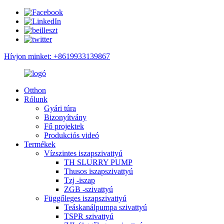
Hívjon minket: +8619933139867
Otthon
Rólunk
Gyári túra
Bizonyítvány
Fő projektek
Produkciós videó
Termékek
Vízszintes iszapszivattyú
TH SLURRY PUMP
Thusos iszapszivattyú
Tzj -iszap
ZGB -szivattyú
Függőleges iszapszivattyú
Teáskanálpumpa szivattyú
TSPR szivattyú