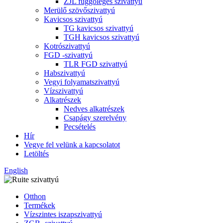
ZJL függőleges szivattyú
Merülő szövőszivattyú
Kavicsos szivattyú
TG kavicsos szivattyú
TGH kavicsos szivattyú
Kotrószivattyú
FGD -szivattyú
TLR FGD szivattyú
Habszivattyú
Vegyi folyamatszivattyú
Vízszivattyú
Alkatrészek
Nedves alkatrészek
Csapágy szerelvény
Pecsételés
Hír
Vegye fel velünk a kapcsolatot
Letöltés
English
Otthon
Termékek
Vízszintes iszapszivattyú