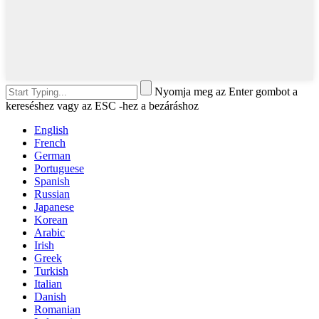
Nyomja meg az Enter gombot a
kereséshez vagy az ESC -hez a bezáráshoz
English
French
German
Portuguese
Spanish
Russian
Japanese
Korean
Arabic
Irish
Greek
Turkish
Italian
Danish
Romanian